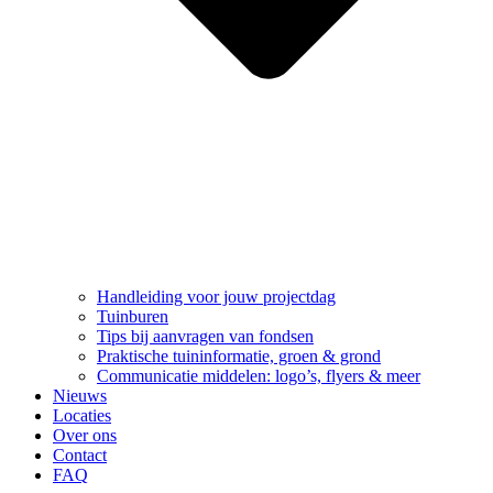
Handleiding voor jouw projectdag
Tuinburen
Tips bij aanvragen van fondsen
Praktische tuininformatie, groen & grond
Communicatie middelen: logo’s, flyers & meer
Nieuws
Locaties
Over ons
Contact
FAQ